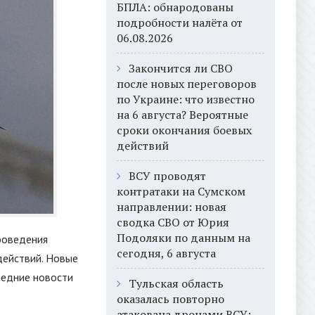
БПЛА: обнародованы
подробности налёта от
06.08.2026
Закончится ли СВО
после новых переговоров
по Украине: что известно
на 6 августа? Вероятные
сроки окончания боевых
действий
ВСУ проводят
контратаки на Сумском
направлении: новая
сводка СВО от Юрия
Подоляки по данным на
роведения
сегодня, 6 августа
действий. Новые
ледние новости
Тульская область
оказалась повторно
атакована дронами ВСУ: