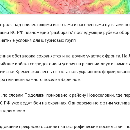
нтроля над прилегающими высотами и населенными пунктами п
иации ВС РФ планомерно
"
разбирать
"
последующие рубежи обор
иятные условия для штурмовых групп.
нная обстановка сохраняется и на других участках фронта. На
сийские войска сосредоточили усилия на решении двух взаимосв
ачистке Кременских лесов от остатков украинских формировани
ратегически важного поселка Заречное.
, по словам Подоляки, приковано к району Новоселовки, где п
С РФ уже ведут бои на окраинах. Одновременно с этим усилива
андриголово.
ндование прекрасно осознает катастрофические последствия п