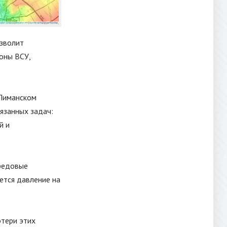
озволит
оны ВСУ,
 Лиманском
язанных задач:
й и
ередовые
ется давление на
отери этих