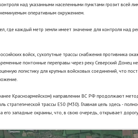
 контроля над указанными населенными пунктами грозит всей ли
 неминуемым оперативным окружением.
ел, где каждый метр земли имеет значение для контроля над р
российских войск, сухопутные трассы снабжения противника ока
Временные понтонные переправы через реку Северский Донец н
ценную логистику для крупных войсковых соединений, что пост
ложение.
ранее Красноармейском) направлении ВС РФ продолжают мето
ь стратегической трассы Е50 (М30). Главная цель здесь - пол
а его западные окраины, что, в свою очередь, открывает дорогу