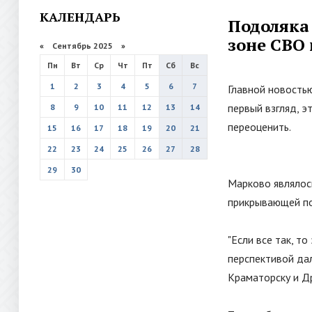
КАЛЕНДАРЬ
Подоляка
зоне СВО 
«
Сентябрь 2025
»
Пн
Вт
Ср
Чт
Пт
Сб
Вс
1
2
3
4
5
6
7
Главной новость
первый взгляд, э
8
9
10
11
12
13
14
переоценить.
15
16
17
18
19
20
21
22
23
24
25
26
27
28
29
30
Марково являлос
прикрывающей по
"
Если все так, т
перспективой да
Краматорску и Др