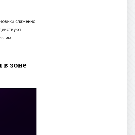
рмовики слаженно
 действуют
яя им
 в зоне