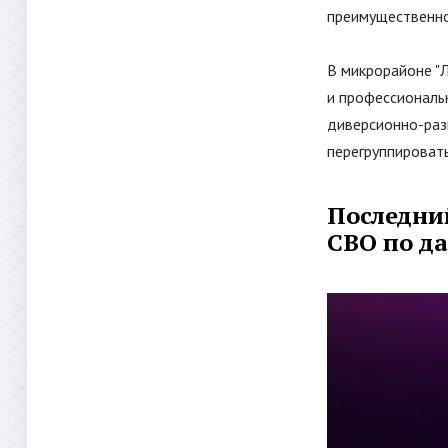
преимущественно
В микрорайоне
"
и профессиональ
диверсионно-раз
перегруппироват
Последни
СВО по д