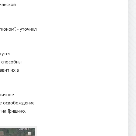
манской
егионом
"
, - уточнил
жутся
е способны
авит их в
дичное
ное освобождение
 на Гришино.