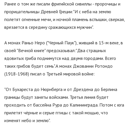
Ранее о том же писали фригийской сивиллы - пророчицы и
прорицательницы Древней Греции:
"
И с неба на землю
полетят огненные мечи, и ночной пламень вспышки, сверкая,
врезается в середину сражающихся мужчин
"
.
А монах Раньо Неро (
"
Черный Паук
"
), живший в 15-м веке, в
своей
"
Вечной книге
"
предсказывал:
"
Два страшных
ядовитых гриба поднимутся над двумя городами. Всего
таких грибов будет семь
"
.А монах Джованни Ротондо
(1918-1968) писал о Третьей мировой войне:
"
От Бухареста до Нюрнберга и от Дрездена до Берлина
границы будут заняты войсками. Третья линия будет
проходить от бассейна Рура до Калининграда. Потом с юга
прилетят чёрные и серые птицы с такой мощью, что
изменят небо и землю
"
.