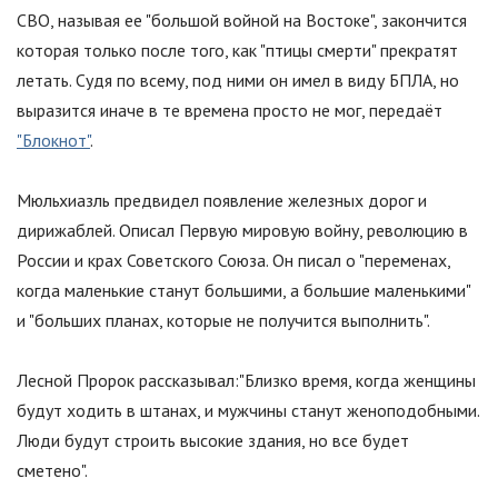
СВО, называя ее
"
большой войной на Востоке
"
, закончится
которая только после того, как
"
птицы смерти
"
прекратят
летать. Судя по всему, под ними он имел в виду БПЛА, но
выразится иначе в те времена просто не мог, передаёт
"Блокнот"
.
Мюльхиазль предвидел появление железных дорог и
дирижаблей. Описал Первую мировую войну, революцию в
России и крах Советского Союза. Он писал о
"
переменах,
когда маленькие станут большими, а большие маленькими
"
и
"
больших планах, которые не получится выполнить
"
.
Лесной Пророк рассказывал:
"
Близко время, когда женщины
будут ходить в штанах, и мужчины станут женоподобными.
Люди будут строить высокие здания, но все будет
сметено
"
.