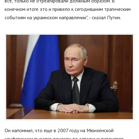
все, только не отреагировали должным образом. В
конечном итоге это и привело к сегодняшним трагическим
событиям на украинском направлении
"
, - сказал Путин.
Он напомнил, что еще в 2007 году на Мюнхенской
конференции пытался донести до западных партнеров