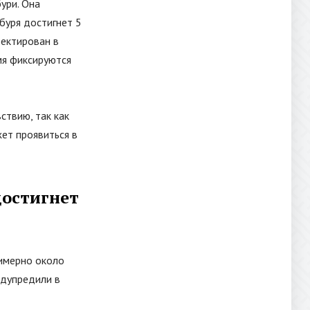
ури. Она
буря достигнет 5
ректирован в
мя фиксируются
ствию, так как
ет проявиться в
достигнет
имерно около
едупредили в