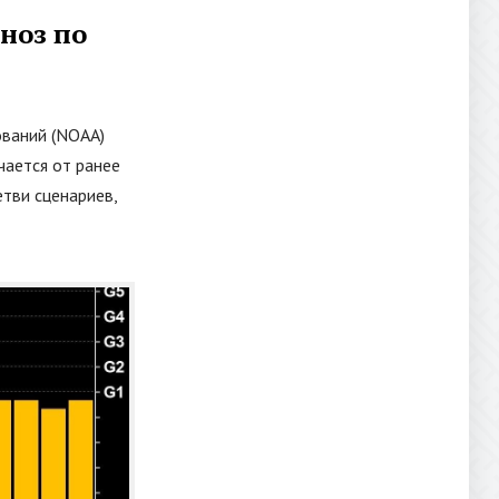
гноз по
ований (NOAA)
чается от ранее
етви сценариев,