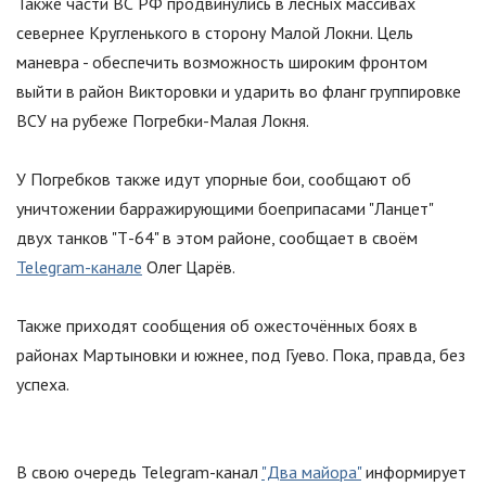
Также части ВС РФ продвинулись в лесных массивах
севернее Кругленького в сторону Малой Локни. Цель
маневра - обеспечить возможность широким фронтом
выйти в район Викторовки и ударить во фланг группировке
ВСУ на рубеже Погребки-Малая Локня.
У Погребков также идут упорные бои, сообщают об
уничтожении барражирующими боеприпасами
"
Ланцет
"
двух танков
"
Т-64
"
в этом районе, сообщает в своём
Telegram-канале
Олег Царёв.
Также приходят сообщения об ожесточённых боях в
районах Мартыновки и южнее, под Гуево. Пока, правда, без
успеха.
В свою очередь Telegram-канал
"Два майора"
информирует