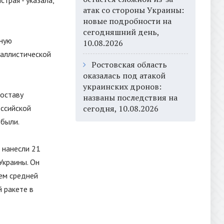
трая - указала,
атак со стороны Украины:
новые подробности на
сегодняшний день,
ьную
10.08.2026
баллистической
Ростовская область
оказалась под атакой
украинских дронов:
составу
названы последствия на
оссийской
сегодня, 10.08.2026
 были.
а нанесли 21
Украины. Он
тем средней
й ракете в