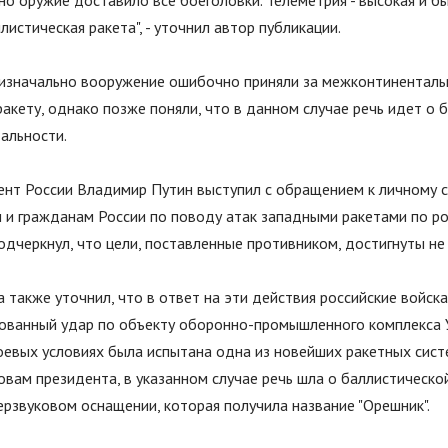
но оружие доставило все боеголовки. Телеметрия - высокая и быс
листическая ракета
"
, - уточнил автор публикации.
 изначально вооружение ошибочно приняли за межконтинентал
акету, однако позже поняли, что в данном случае речь идет о 
альности.
ент России Владимир Путин выступил с обращением к личному 
 и гражданам России по поводу атак западными ракетами по р
одчеркнул, что цели, поставленные противником, достигнуты не
а также уточнил, что в ответ на эти действия российские войск
ованный удар по объекту оборонно-промышленного комплекса 
боевых условиях была испытана одна из новейших ракетных сис
овам президента, в указанном случае речь шла о баллистическо
ерзвуковом оснащении, которая получила название
"
Орешник
"
.