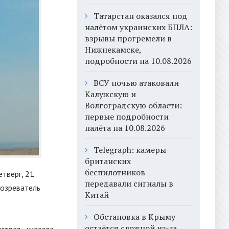
Татарстан оказался под
налётом украинских БПЛА:
взрывы прогремели в
Нижнекамске,
подробности на 10.08.2026
ВСУ ночью атаковали
Калужскую и
Волгоградскую области:
первые подробности
налёта на 10.08.2026
Telegraph: камеры
британских
беспилотников
етверг, 21
передавали сигналы в
бозреватель
Китай
Обстановка в Крыму
остаётся сложной из-за