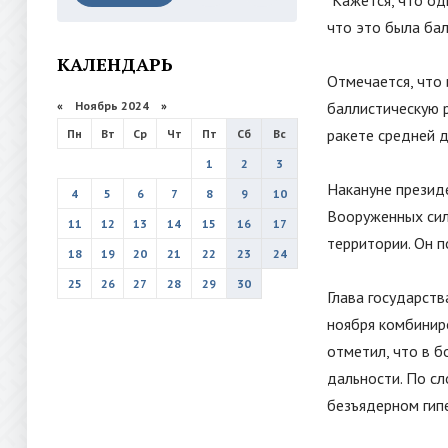
"
Кажется, что од
что это была бал
КАЛЕНДАРЬ
Отмечается, что
«
Ноябрь 2024
»
баллистическую р
ракете средней д
Пн
Вт
Ср
Чт
Пт
Сб
Вс
1
2
3
Накануне презид
4
5
6
7
8
9
10
Вооруженных сил
11
12
13
14
15
16
17
территории. Он п
18
19
20
21
22
23
24
25
26
27
28
29
30
Глава государств
ноября комбинир
отметил, что в 
дальности. По сл
безъядерном гип