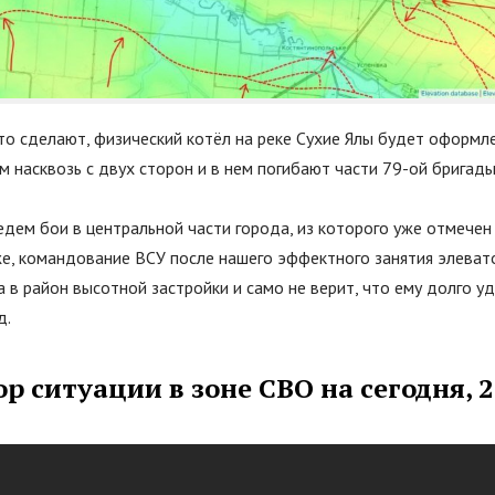
то сделают, физический котёл на реке Сухие Ялы будет оформле
 насквозь с двух сторон и в нем погибают части 79-ой бригады
едем бои в центральной части города, из которого уже отмечен
же, командование ВСУ после нашего эффектного занятия элеват
а в район высотной застройки и само не верит, что ему долго у
д.
р ситуации в зоне СВО на сегодня, 