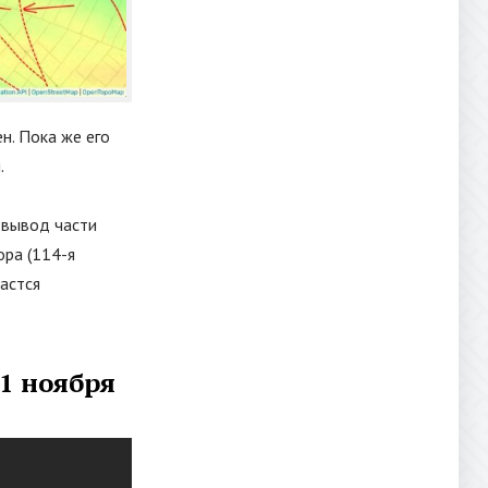
н. Пока же его
.
 вывод части
ора (114-я
дастся
21 ноября