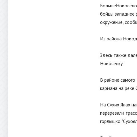
БольшеНовосёлов
бойцы западнее 
окружение, сооб
Из района Новод
Здесь также дал
Новосёлку.
В районе самого
кармана на реке 
На Сухих Ялах на
перерезали трасс
горлышко
"
Сухоя