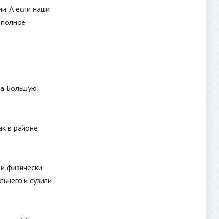
и. А если наши
 полное
на Большую
ак в районе
 и физически
льнего и сузили