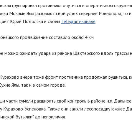
ская группировка противника очутится в оперативном окружени
реки Мокрые Ялы разовьют свой успех севернее Ровнополя, то и
щает Юрий Подоляка в своём
Telegram-канале
.
онецкого продвижение составило около 4 км.
ее можно ожидать удара из района Шахтерского вдоль трассы 
 Курахово вчера тоже фронт противника продолжал рушиться, к
Сухие Ялы, так и в самом городе.
ши части сумели расширить свой контроль в районе н.п. Дальнее
у Курахово-Успеновка. Также они заняли лесопосадку южнее Да
линской бутылки
"
до неприличия.