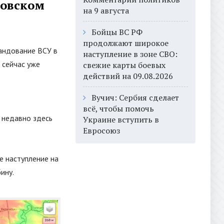
ховском
на 9 августа
Бойцы ВС РФ
продолжают широкое
андование ВСУ в
наступление в зоне СВО:
 сейчас уже
свежие карты боевых
действий на 09.08.2026
Вучич: Сербия сделает
всё, чтобы помочь
е недавно здесь
Украине вступить в
Евросоюз
е наступление на
ину.