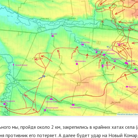
ного мы, пройдя около 2 км, закрепились в крайних хатах села 
ня противник его потеряет. А далее будет удар на Новый Комар,