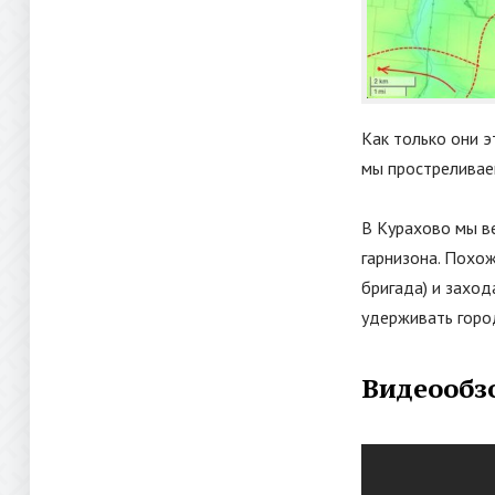
Как только они э
мы простреливаем
В Курахово мы в
гарнизона. Похо
бригада) и заход
удерживать горо
Видеообзо