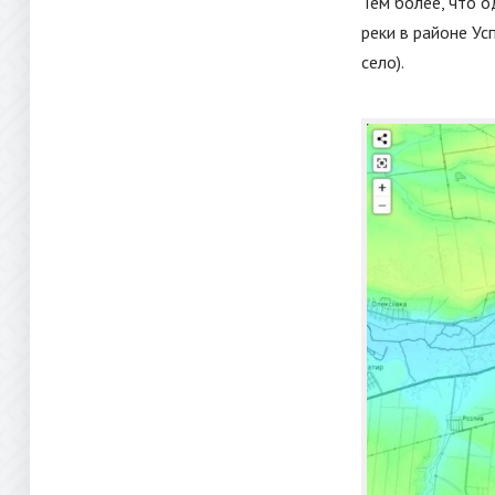
Тем более, что 
реки в районе Ус
село).