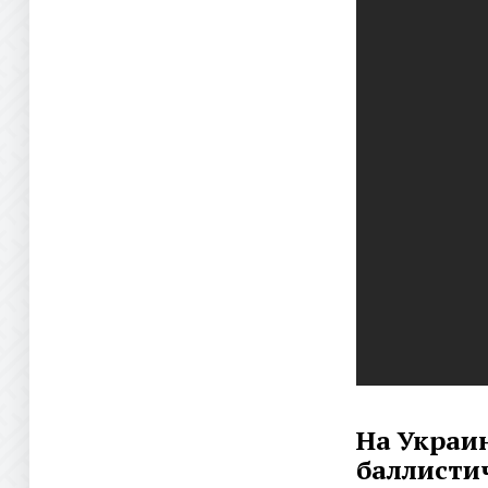
На Украи
баллисти