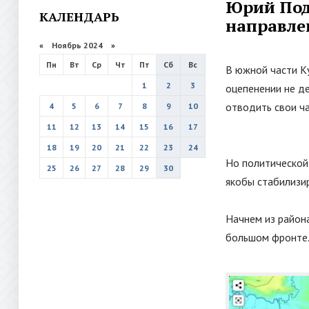
Юрий Под
КАЛЕНДАРЬ
направле
«
Ноябрь 2024
»
Пн
Вт
Ср
Чт
Пт
Сб
Вс
В южной части К
1
2
3
оцепенении не де
отводить свои ч
4
5
6
7
8
9
10
11
12
13
14
15
16
17
18
19
20
21
22
23
24
Но политической 
25
26
27
28
29
30
якобы стабилизир
Начнем из район
большом фронте.