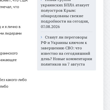
ясняет, что США
украинских БПЛА атакует
тмечал, что
полуостров Крым:
обнародованы свежие
подробности на сегодня,
07.08.2026
 и я лично в
ими лидерами
Станут ли переговоры
РФ и Украины ключом к
завершению СВО: что
краинского
известно на сегодняшний
день? Новые комментарии
бражающее
политиков на 7 августа
без какого-либо
-либо