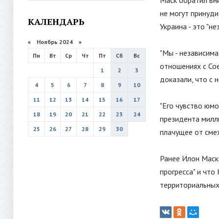
Маск обратил вни
не могут принуди
КАЛЕНДАРЬ
Украина - это "не
«
Ноябрь 2024
»
"
Мы - независимая
Пн
Вт
Ср
Чт
Пт
Сб
Вс
отношениях с Со
1
2
3
доказали, что с 
4
5
6
7
8
9
10
11
12
13
14
15
16
17
"
Его чувство юм
18
19
20
21
22
23
24
президента милл
25
26
27
28
29
30
плачущее от смех
Ранее Илон Маск
прогресса
"
и что
территориальных