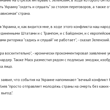
мание на отрезок интервью с Зеленским, в ходе которого он по
ть Украину "сидеть и слушать" за столом переговоров, а также о
зависимая" страна.
 Украина, и, как видится мне, в ходе этого конфликта наш народ
единенными Штатами и с Трампом, и с Байденом, и с европейск
нами риторика
"
садись и слушай
"
не работает
"
, - сказал Зеленский.
ора восхитительно
"
, - иронически прокомментировал заявление у
иардер. Также Маск разместил рядом с подписью эмоджи, изо
а лицо.
 заявил, что события на Украине напоминают
"
вечный конфликт 
 Киев
"
просто отправляет молодёжь страны на смерть без каких
 выгод
"
.