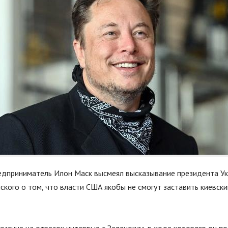
едприниматель Илон Маск высмеял высказывание президента У
кого о том, что власти США якобы не смогут заставить киевск