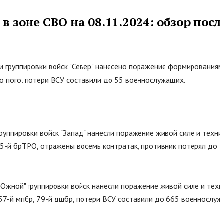
в зоне СВО на 08.11.2024: обзор пос
 группировки войск
"
Север
"
нанесено поражение формированиям
го пого, потери ВСУ составили до 55 военнослужащих.
руппировки войск
"
Запад
"
нанесли поражение живой силе и техни
15-й брТРО, отражены восемь контратак, противник потерял до
.
Южной
"
группировки войск нанесли поражение живой силе и техн
 57-й мпбр, 79-й дшбр, потери ВСУ составили до 665 военнослу