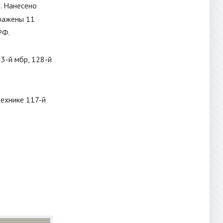
. Нанесено
тражены 11
РФ.
3-й мбр, 128-й
ехнике 117-й