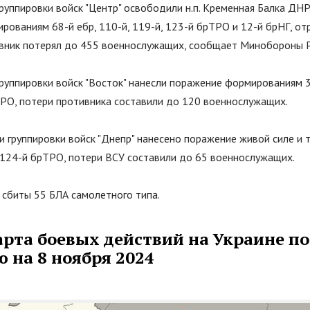
руппировки войск
"
Центр
"
освободили н.п. Кременная Балка ДНР
рованиям 68-й ебр, 110-й, 119-й, 123-й брТРО и 12-й брНГ, о
ивник потерял до 455 военнослужащих, сообщает Минобороны 
руппировки войск
"
Восток
"
нанесли поражение формированиям 3
ТРО, потери противника составили до 120 военнослужащих.
 группировки войск
"
Днепр
"
нанесено поражение живой силе и т
и 124-й брТРО, потери ВСУ составили до 65 военнослужащих.
сбиты 55 БЛА самолетного типа.
арта боевых действий на Украине по
 на 8 ноября 2024