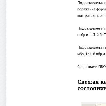
Подразделения г
поражение форми
контратак, прот
Подразделения г
гшбр и 113-й бр
Подразделениями
мбр, 141-й пбр 
Средствами ПВО 
Свежая к
состоянию