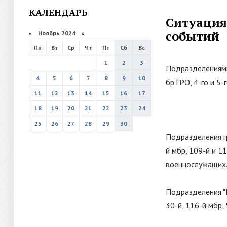
КАЛЕНДАРЬ
Ситуация 
событий
«
Ноябрь 2024
»
Пн
Вт
Ср
Чт
Пт
Сб
Вс
1
2
3
Подразделениями
4
5
6
7
8
9
10
брТРО, 4-го и 5-
11
12
13
14
15
16
17
18
19
20
21
22
23
24
25
26
27
28
29
30
Подразделения г
й мбр, 109-й и 1
военнослужащих
Подразделения
"
30-й, 116-й мбр,