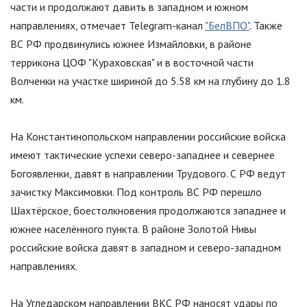
части и продолжают давить в западном и южном
направлениях, отмечает Telegram-канал
"БелВПО"
. Также
ВС РФ продвинулись южнее Измайловки, в районе
террикона ЦОФ
"
Кураховская
"
и в восточной части
Волченки на участке шириной до 5.58 км на глубину до 1.8
км.
На Константинопольском направлении российские войска
имеют тактические успехи северо-западнее и севернее
Богоявленки, давят в направлении Трудового. С РФ ведут
зачистку Максимовки. Под контроль ВС РФ перешло
Шахтёрское, боестолкновения продолжаются западнее и
южнее населённого пункта. В районе Золотой Нивы
российские войска давят в западном и северо-западном
направлениях.
На Угледарском направлении ВКС РФ наносят удары по