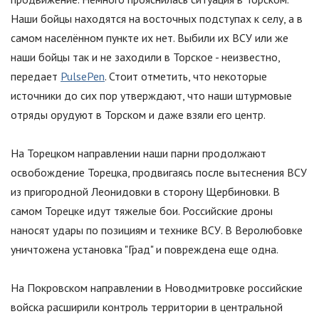
Наши бойцы находятся на восточных подступах к селу, а в
самом населённом пункте их нет. Выбили их ВСУ или же
наши бойцы так и не заходили в Торское - неизвестно,
передает
PulsePen
. Стоит отметить, что некоторые
источники до сих пор утверждают, что наши штурмовые
отряды орудуют в Торском и даже взяли его центр.
На Торецком направлении наши парни продолжают
освобождение Торецка, продвигаясь после вытеснения ВСУ
из пригородной Леонидовки в сторону Щербиновки. В
самом Торецке идут тяжелые бои. Российские дроны
наносят удары по позициям и технике ВСУ. В Веролюбовке
уничтожена установка
"
Град
"
и повреждена еще одна.
На Покровском направлении в Новодмитровке российские
войска расширили контроль территории в центральной