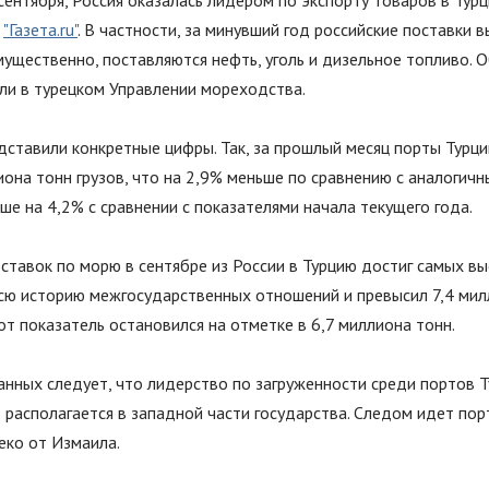
сентября, Россия оказалась лидером по экспорту товаров в Тур
т
"Газета.ru"
. В частности, за минувший год российские поставки 
ущественно, поставляются нефть, уголь и дизельное топливо. 
и в турецком Управлении мореходства.
дставили конкретные цифры. Так, за прошлый месяц порты Турц
иона тонн грузов, что на 2,9% меньше по сравнению с аналогич
ше на 4,2% с сравнении с показателями начала текущего года.
ставок по морю в сентябре из России в Турцию достиг самых в
всю историю межгосударственных отношений и превысил 7,4 мил
т показатель остановился на отметке в 6,7 миллиона тонн.
анных следует, что лидерство по загруженности среди портов Т
 располагается в западной части государства. Следом идет пор
еко от Измаила.