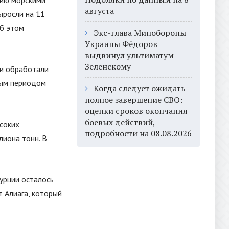
цию морскими
августа
выросли на 11
Об этом
Экс-глава Минобороны
Украины Фёдоров
выдвинул ультиматум
Зеленскому
ии обработали
ным периодом
Когда следует ожидать
полное завершение СВО:
оценки сроков окончания
боевых действий,
ысоких
подробности на 08.08.2026
лиона тонн. В
урции осталось
т Алиага, который