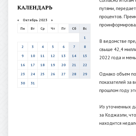
Согласно итогам 
КАЛЕНДАРЬ
путями, передае
процентов. Преим
«
Октябрь 2023
»
проинформировал
Пн
Вт
Ср
Чт
Пт
Сб
Вс
1
В ведомстве пре
2
3
4
5
6
7
8
свыше 42,4 милл
9
10
11
12
13
14
15
2022 года и мень
16
17
18
19
20
21
22
Однако объем по
23
24
25
26
27
28
29
показателей за 
30
31
прошлом году это
Из уточненных д
за Коджаэли, что
находится недал