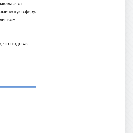
зывалась от
номическую сферу.
слишком
, что годовая